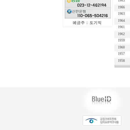
1965
1966
1963
1964
1961
1962
1959
1960
1957
1958