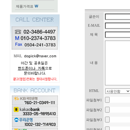
제품가격표
글쓴이
E-MAIL
제 목
내 용
HTML
파일첨부1
파일첨부2
파일첨부3
파일첨부4